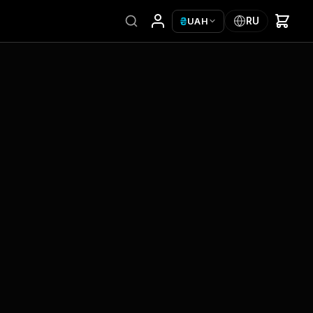
₴
RU
UAH