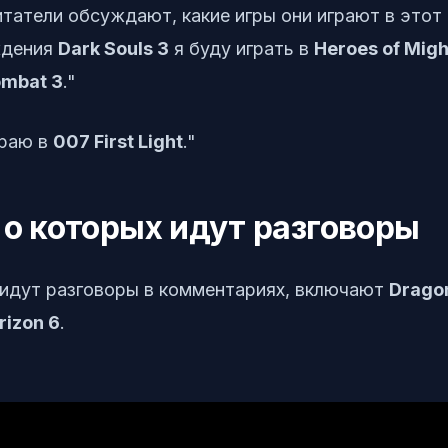
татели обсуждают, какие игры они играют в этот
ждения
Dark Souls 3
я буду играть в
Heroes of Mig
ombat 3
."
граю в
007 First Light
."
 о которых идут разговоры
 идут разговоры в комментариях, включают
Drago
rizon 6
.
своими планами