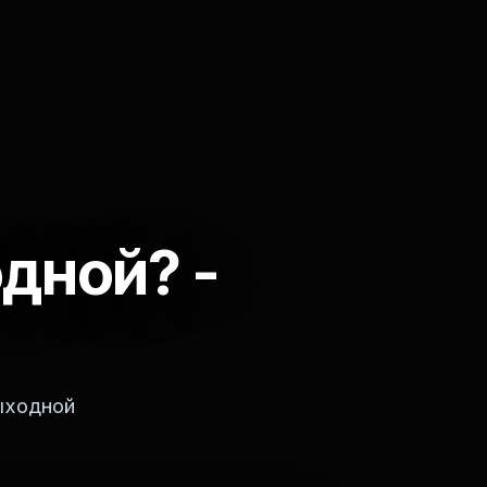
одной? -
выходной