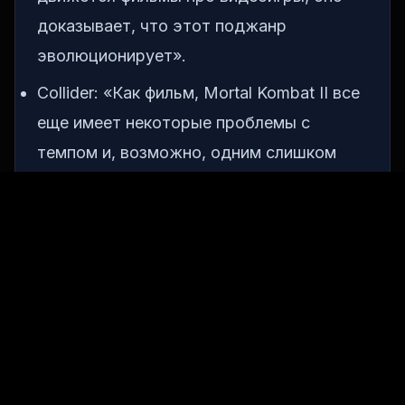
доказывает, что этот поджанр
эволюционирует».
Collider: «Как фильм, Mortal Kombat II все
еще имеет некоторые проблемы с
темпом и, возможно, одним слишком
большим составом персонажей,
особенно в первой половине. Но когда
вторая половина начинается, это
становится кровопролитной забавой от
начала до конца».
Чи пойдете вы в кинотеатр, чтобы
увидеть Mortal Kombat 2, или
подождете, пока он выйдет на