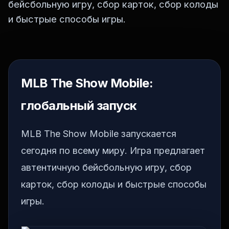
бейсбольную игру, сбор карток, сбор колоды
и быстрые способы игры.
MLB The Show Mobile:
глобальный запуск
MLB The Show Mobile запускается
сегодня по всему миру. Игра предлагает
автентичную бейсбольную игру, сбор
карток, сбор колоды и быстрые способы
игры.