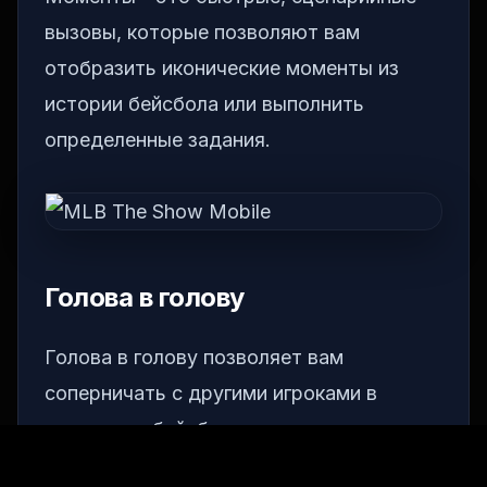
вызовы, которые позволяют вам
отобразить иконические моменты из
истории бейсбола или выполнить
определенные задания.
Голова в голову
Голова в голову позволяет вам
соперничать с другими игроками в
турнирных бейсбольских мини-играх.