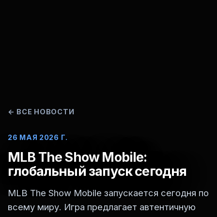
←
ВСЕ НОВОСТИ
26 МАЯ 2026 Г.
MLB The Show Mobile:
глобальный запуск сегодня
MLB The Show Mobile запускается сегодня по
всему миру. Игра предлагает автентичную