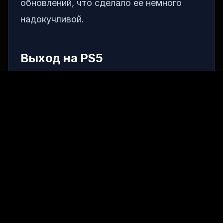
обновлений, что сделало ее немного
надокучливой.
Выход на PS5
Forza Horizon 6 выйдет на PS5 ближе к
своему дебюту на других платформах,
что означает, что это должно быть
лучше место для входа в серию.
Отзывы и ожидания
Отзывы и ожидания по игре очень
позитивные.