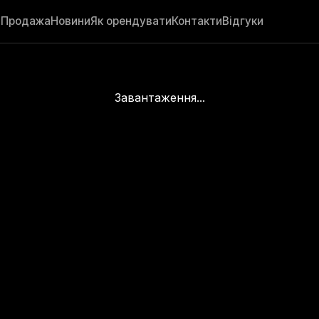
а
Продажа
Новини
Як орендувати
Контакти
Відгуки
Завантаження...