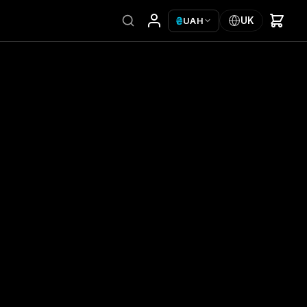
₴
UK
UAH