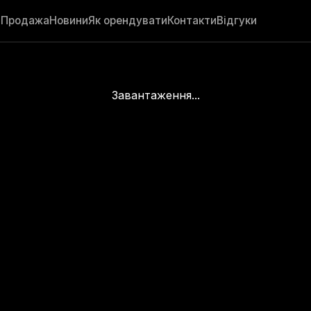
а
Продажа
Новини
Як орендувати
Контакти
Відгуки
Завантаження...