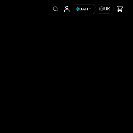
₴
UK
UAH