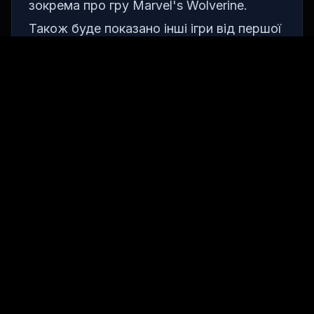
зокрема про гру Marvel's Wolverine.
Також буде показано інші ігри від першої
і третьої партій.
State of Play стане великою подією для
фанатів PS5, і компанія Sony готується
показати багато нового і цікавого.
Як подивитися State of Play?