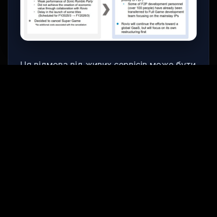
Ця відмова від живих сервісів може бути
пов'язана з тим, що багато компаній у
сфері відеоігор зараз переорієнтуються
на розробку ігор з більш традиційними
моделями монетизації.
Перспективи SEGA
Хоча проект Super Game був скасований,
компанія SEGA все ще має плани щодо