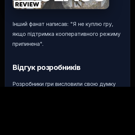
Інший фанат написав: "Я не куплю гру,
якщо підтримка кооперативного режиму
припинена".
Відгук розробників
Розробники гри висловили свою думку
щодо припинення підтримки
кооперативного режиму. Лід-дизайнер
гри Даррен Бріджес сказав: "Ми любимо
бачити, як гравці грають у
кооперативний режим, продовжують