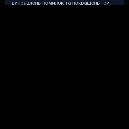
виправлень помилок та покращень гри,
зокрема виправлення проблем з
контролем, анімаціями та локалізацією.
Виправлення помилок
виправлення проблем з контролем;
виправлення анімацій;
виправлення локалізації;
виправлення інших помилок.