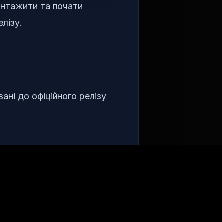
антажити та почати
елізу.
ані до офіційного релізу
нуть автоматичні