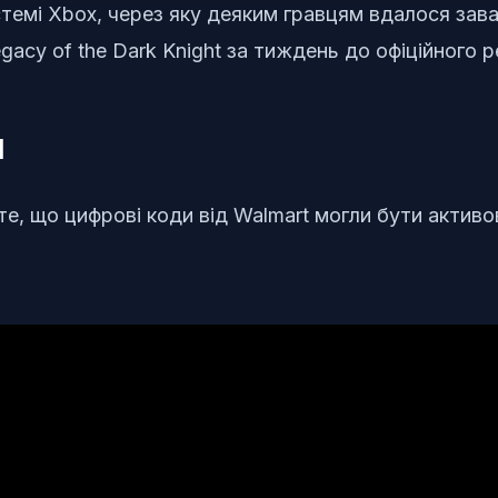
стемі Xbox, через яку деяким гравцям вдалося зав
gacy of the Dark Knight за тиждень до офіційного р
я
е, що цифрові коди від Walmart могли бути активов
и гру, можуть продовжувати грати, якщо вони вимк