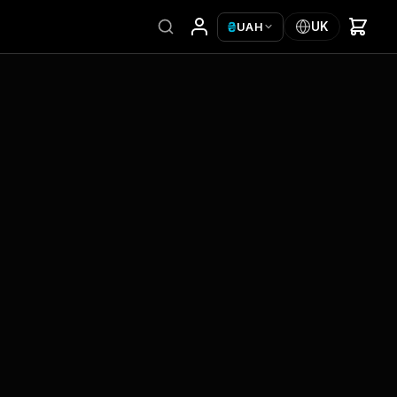
₴
UK
UAH