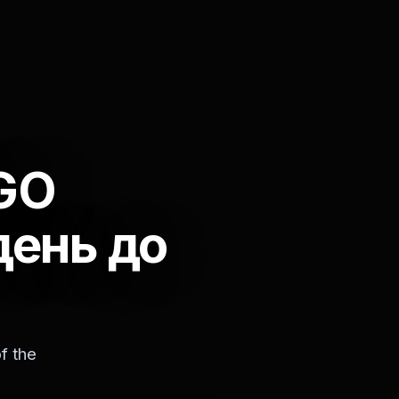
GO
день до
f the