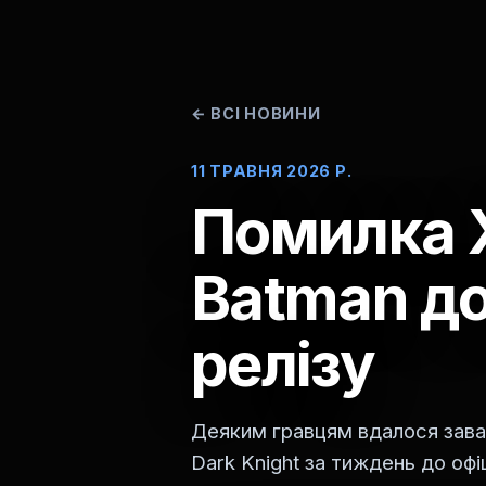
←
ВСІ НОВИНИ
11 ТРАВНЯ 2026 Р.
Помилка 
Batman д
релізу
Деяким гравцям вдалося заван
Dark Knight за тиждень до офі