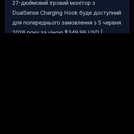
27-дюймовий ігровий монітор з
DualSense Charging Hook буде доступний
для попереднього замовлення з 5 червня
2026 року за ціною $349.99 USD |
¥49,980 JPY (включно з податком).
Бездротові динаміки Pulse
Elevate
Бездротові динаміки Pulse Elevate будуть
запущені пізніше цього року та будуть
ідеально підходити до 27-дюймового
ігрового монітора, створюючи багатий