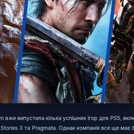
вже випустила кілька успішних ігор для PS5, вклю
 Stories 3 та Pragmata. Однак компанія все ще має 