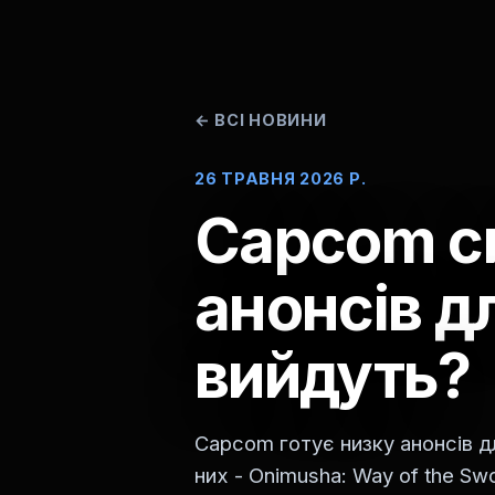
←
ВСІ НОВИНИ
26 ТРАВНЯ 2026 Р.
Capcom си
анонсів д
вийдуть?
Capcom готує низку анонсів д
них - Onimusha: Way of the Sw