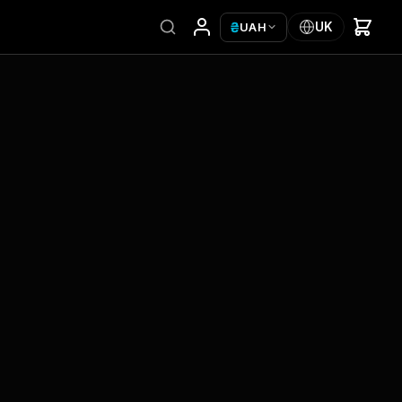
₴
UK
UAH