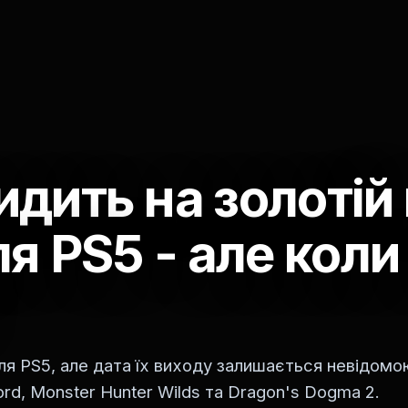
дить на золотій
ля PS5 - але коли
ля PS5, але дата їх виходу залишається невідом
ord, Monster Hunter Wilds та Dragon's Dogma 2.