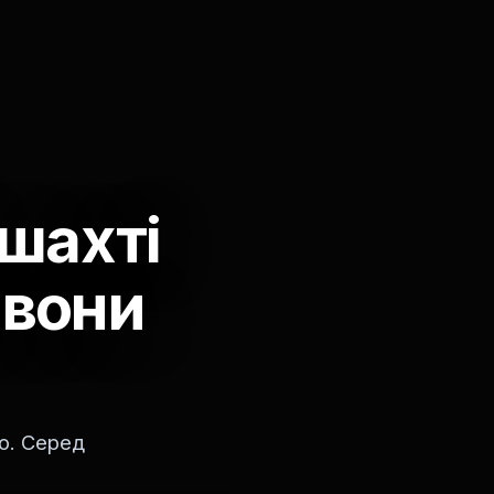
 шахті
 вони
ою. Серед